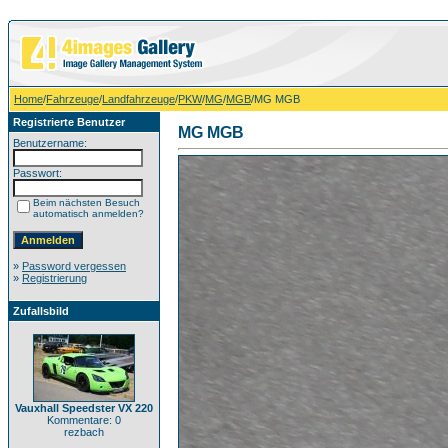
Home
/
Fahrzeuge
/
Landfahrzeuge
/
PKW
/
MG
/
MGB
/MG MGB
Registrierte Benutzer
MG MGB
Benutzername:
Passwort:
Beim nächsten Besuch
automatisch anmelden?
»
Password vergessen
»
Registrierung
Zufallsbild
Vauxhall Speedster VX 220
Kommentare: 0
rezbach