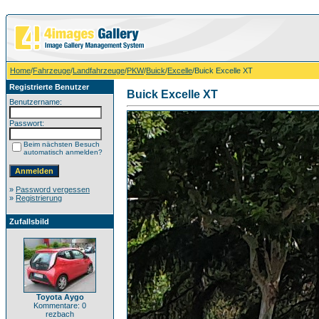
Home
/
Fahrzeuge
/
Landfahrzeuge
/
PKW
/
Buick
/
Excelle
/Buick Excelle XT
Registrierte Benutzer
Buick Excelle XT
Benutzername:
Passwort:
Beim nächsten Besuch
automatisch anmelden?
»
Password vergessen
»
Registrierung
Zufallsbild
Toyota Aygo
Kommentare: 0
rezbach