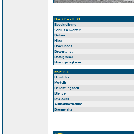
Buick Excelle XT
Beschreibung:
Schlüsselwörter:
Datum:
Hits:
Downloads:
Bewertung:
Dateigröße:
Hinzugefügt von:
EXIF Info
Hersteller:
Modell:
Belichtungszeit:
Blende:
ISO-Zahl:
Aufnahmedatum:
Brennweite:
Autor: