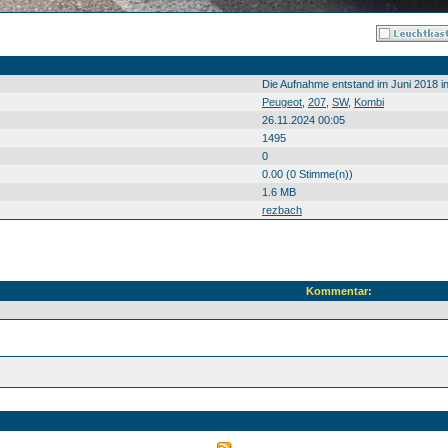
Die Aufnahme entstand im Juni 2018 i
Peugeot
,
207
,
SW
,
Kombi
26.11.2024 00:05
1495
0
0.00 (0 Stimme(n))
1.6 MB
rezbach
Kommentar: