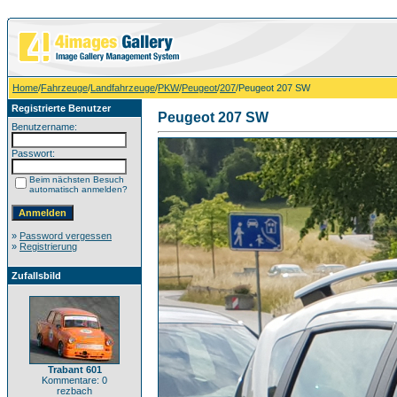
Home
/
Fahrzeuge
/
Landfahrzeuge
/
PKW
/
Peugeot
/
207
/Peugeot 207 SW
Registrierte Benutzer
Peugeot 207 SW
Benutzername:
Passwort:
Beim nächsten Besuch
automatisch anmelden?
»
Password vergessen
»
Registrierung
Zufallsbild
Trabant 601
Kommentare: 0
rezbach