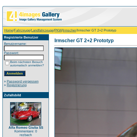
Home
/
Fahrzeuge
/
Landfahrzeuge
/
PKW
/
Irmscher
/Irmscher GT 2+2 Prototyp
Registrierte Benutzer
Irmscher GT 2+2 Prototyp
Benutzername:
Passwort:
Beim nächsten Besuch
automatisch anmelden?
»
Password vergessen
»
Registrierung
Zufallsbild
Alfa Romeo Giulia SS
Kommentare: 0
rezbach