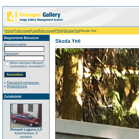
Home
/
Fahrzeuge
/
Landfahrzeuge
/
PKW
/
Skoda
/
Yeti
/Skoda Yeti
Registrierte Benutzer
Skoda Yeti
Benutzername:
Passwort:
Beim nächsten Besuch
automatisch anmelden?
»
Password vergessen
»
Registrierung
Zufallsbild
Renault Laguna 2,0
Kommentare: 0
rezbach