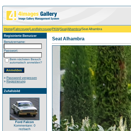
Home
/
Fahrzeuge
/
Landfahrzeuge
/
PKW
/
Seat
/
Alhambra
/Seat Alhambra
Registrierte Benutzer
Seat Alhambra
Benutzername:
Passwort:
Beim nächsten Besuch
automatisch anmelden?
»
Password vergessen
»
Registrierung
Zufallsbild
Ford Falcon
Kommentare: 0
rezbach