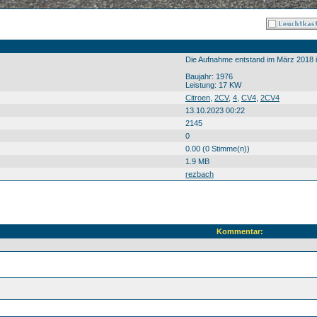
Die Aufnahme entstand im März 2018 
Baujahr: 1976
Leistung: 17 KW
Citroen
,
2CV
,
4
,
CV4
,
2CV4
13.10.2023 00:22
2145
0
0.00 (0 Stimme(n))
1.9 MB
rezbach
Kommentar: