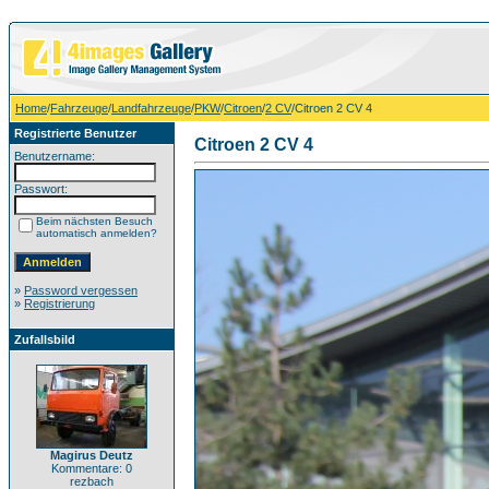
Home
/
Fahrzeuge
/
Landfahrzeuge
/
PKW
/
Citroen
/
2 CV
/Citroen 2 CV 4
Registrierte Benutzer
Citroen 2 CV 4
Benutzername:
Passwort:
Beim nächsten Besuch
automatisch anmelden?
»
Password vergessen
»
Registrierung
Zufallsbild
Magirus Deutz
Kommentare: 0
rezbach