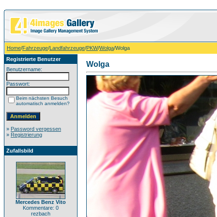
Home
/
Fahrzeuge
/
Landfahrzeuge
/
PKW
/
Wolga
/Wolga
Registrierte Benutzer
Wolga
Benutzername:
Passwort:
Beim nächsten Besuch
automatisch anmelden?
»
Password vergessen
»
Registrierung
Zufallsbild
Mercedes Benz Vito
Kommentare: 0
rezbach