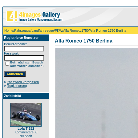
Home
/
Fahrzeuge
/
Landfahrzeuge
/
PKW
/
Alfa Romeo
/
1750
/Alfa Romeo 1750 Berlina
Registrierte Benutzer
Alfa Romeo 1750 Berlina
Benutzername:
Passwort:
Beim nächsten Besuch
automatisch anmelden?
»
Password vergessen
»
Registrierung
Zufallsbild
Lola T 252
Kommentare: 0
rezbach