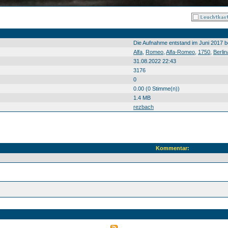
Die Aufnahme entstand im Juni 2017 be
Alfa
,
Romeo
,
Alfa-Romeo
,
1750
,
Berlin
31.08.2022 22:43
3176
0
0.00 (0 Stimme(n))
1.4 MB
rezbach
Kommentar: