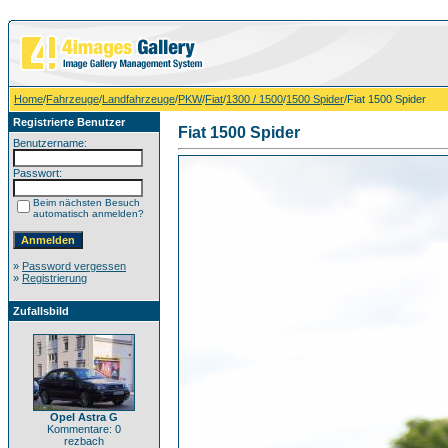
Home
/
Fahrzeuge
/
Landfahrzeuge
/
PKW
/
Fiat
/
1300 / 1500
/
1500 Spider
/Fiat 1500 Spider
Registrierte Benutzer
Fiat 1500 Spider
Benutzername:
Passwort:
Beim nächsten Besuch
automatisch anmelden?
»
Password vergessen
»
Registrierung
Zufallsbild
Opel Astra G
Kommentare: 0
rezbach