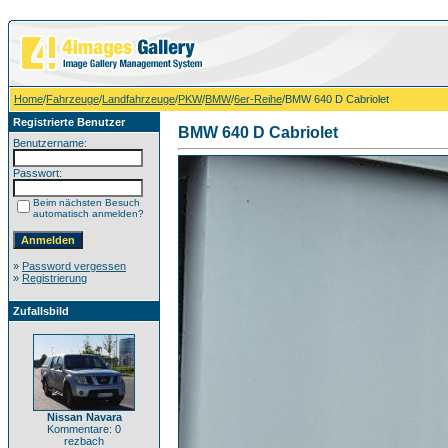
Home
/
Fahrzeuge
/
Landfahrzeuge
/
PKW
/
BMW
/
6er-Reihe
/BMW 640 D Cabriolet
Registrierte Benutzer
BMW 640 D Cabriolet
Benutzername:
Passwort:
Beim nächsten Besuch
automatisch anmelden?
»
Password vergessen
»
Registrierung
Zufallsbild
Nissan Navara
Kommentare: 0
rezbach