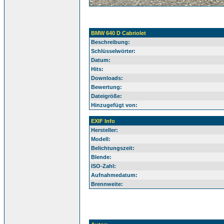
BMW 640 D Cabriolet
Beschreibung:
Schlüsselwörter:
Datum:
Hits:
Downloads:
Bewertung:
Dateigröße:
Hinzugefügt von:
EXIF Info
Hersteller:
Modell:
Belichtungszeit:
Blende:
ISO-Zahl:
Aufnahmedatum:
Brennweite: