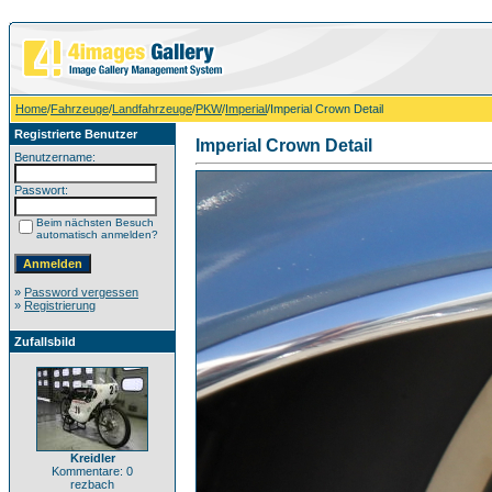
Home
/
Fahrzeuge
/
Landfahrzeuge
/
PKW
/
Imperial
/Imperial Crown Detail
Registrierte Benutzer
Imperial Crown Detail
Benutzername:
Passwort:
Beim nächsten Besuch
automatisch anmelden?
»
Password vergessen
»
Registrierung
Zufallsbild
Kreidler
Kommentare: 0
rezbach