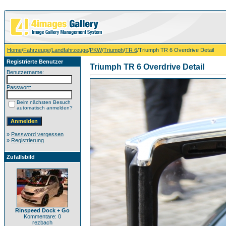
Home
/
Fahrzeuge
/
Landfahrzeuge
/
PKW
/
Triumph
/
TR 6
/Triumph TR 6 Overdrive Detail
Registrierte Benutzer
Triumph TR 6 Overdrive Detail
Benutzername:
Passwort:
Beim nächsten Besuch
automatisch anmelden?
»
Password vergessen
»
Registrierung
Zufallsbild
Rinspeed Dock + Go
Kommentare: 0
rezbach