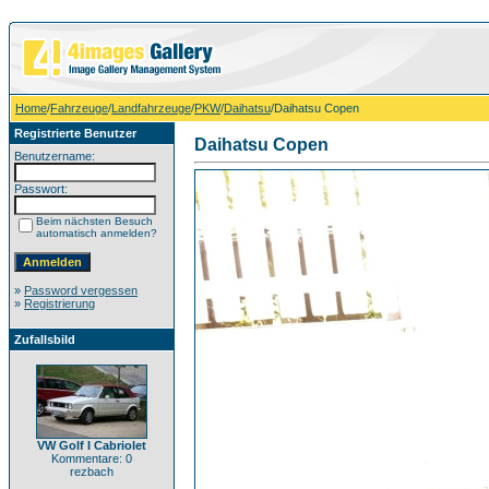
Home
/
Fahrzeuge
/
Landfahrzeuge
/
PKW
/
Daihatsu
/Daihatsu Copen
Registrierte Benutzer
Daihatsu Copen
Benutzername:
Passwort:
Beim nächsten Besuch
automatisch anmelden?
»
Password vergessen
»
Registrierung
Zufallsbild
VW Golf I Cabriolet
Kommentare: 0
rezbach