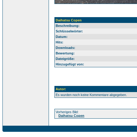
Daihatsu Copen
Beschreibung:
Schlüsselwörter:
Datum:
Hits:
Downloads:
Bewertung:
Dateigröße:
Hinzugefügt von:
Autor:
Es wurden noch keine Kommentare abgegeben.
Vorheriges Bild:
Daihatsu Copen