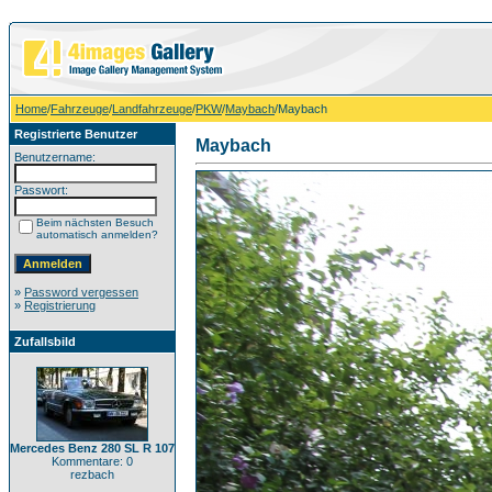
Home
/
Fahrzeuge
/
Landfahrzeuge
/
PKW
/
Maybach
/Maybach
Registrierte Benutzer
Maybach
Benutzername:
Passwort:
Beim nächsten Besuch
automatisch anmelden?
»
Password vergessen
»
Registrierung
Zufallsbild
Mercedes Benz 280 SL R 107
Kommentare: 0
rezbach