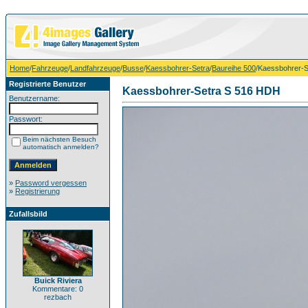
Home
/
Fahrzeuge
/
Landfahrzeuge
/
Busse
/
Kaessbohrer-Setra
/
Baureihe 500
/Kaessbohrer-
Registrierte Benutzer
Kaessbohrer-Setra S 516 HDH
Benutzername:
Passwort:
Beim nächsten Besuch
automatisch anmelden?
»
Password vergessen
»
Registrierung
Zufallsbild
Buick Riviera
Kommentare: 0
rezbach