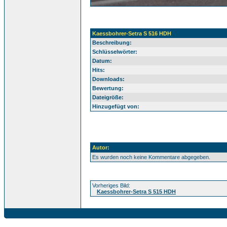
Kaessbohrer-Setra S 516 HDH
Beschreibung:
Schlüsselwörter:
Datum:
Hits:
Downloads:
Bewertung:
Dateigröße:
Hinzugefügt von:
Autor:
Es wurden noch keine Kommentare abgegeben.
Vorheriges Bild:
Kaessbohrer-Setra S 515 HDH