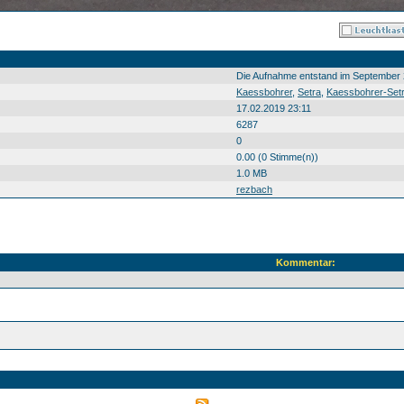
Die Aufnahme entstand im September 
Kaessbohrer
,
Setra
,
Kaessbohrer-Set
17.02.2019 23:11
6287
0
0.00 (0 Stimme(n))
1.0 MB
rezbach
Kommentar: