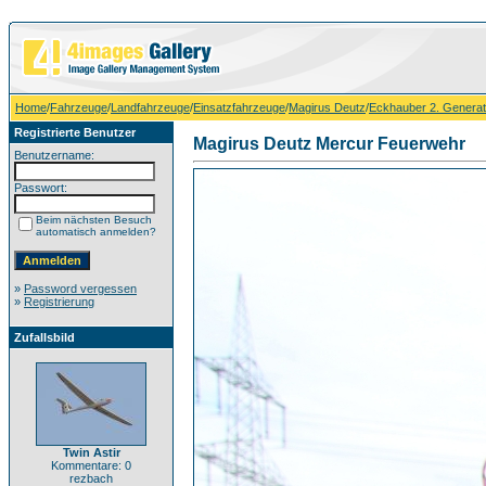
Home
/
Fahrzeuge
/
Landfahrzeuge
/
Einsatzfahrzeuge
/
Magirus Deutz
/
Eckhauber 2. Generat
Registrierte Benutzer
Magirus Deutz Mercur Feuerwehr
Benutzername:
Passwort:
Beim nächsten Besuch
automatisch anmelden?
»
Password vergessen
»
Registrierung
Zufallsbild
Twin Astir
Kommentare: 0
rezbach