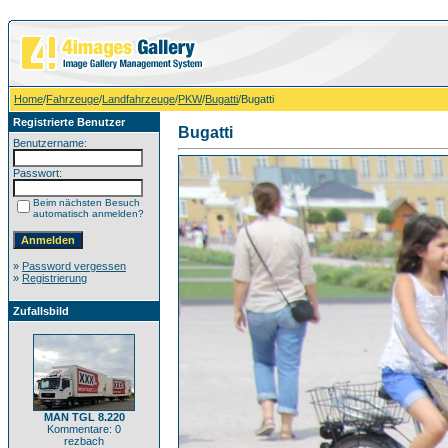
Home
/
Fahrzeuge
/
Landfahrzeuge
/
PKW
/
Bugatti
/Bugatti
Registrierte Benutzer
Bugatti
Benutzername:
Passwort:
Beim nächsten Besuch
automatisch anmelden?
»
Password vergessen
»
Registrierung
Zufallsbild
MAN TGL 8.220
Kommentare: 0
rezbach