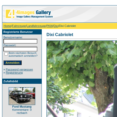
Home
/
Fahrzeuge
/
Landfahrzeuge
/
PKW
/
Dixi
/Dixi Cabriolet
Registrierte Benutzer
Dixi Cabriolet
Benutzername:
Passwort:
Beim nächsten Besuch
automatisch anmelden?
»
Password vergessen
»
Registrierung
Zufallsbild
Ford Mustang
Kommentare: 0
rezbach