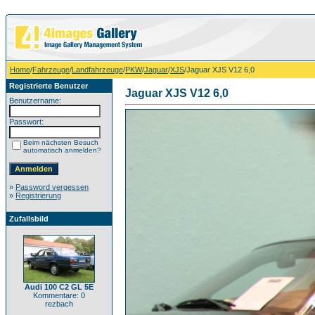
Home
/
Fahrzeuge
/
Landfahrzeuge
/
PKW
/
Jaguar
/
XJS
/Jaguar XJS V12 6,0
Registrierte Benutzer
Jaguar XJS V12 6,0
Benutzername:
Passwort:
Beim nächsten Besuch
automatisch anmelden?
»
Password vergessen
»
Registrierung
Zufallsbild
Audi 100 C2 GL 5E
Kommentare: 0
rezbach