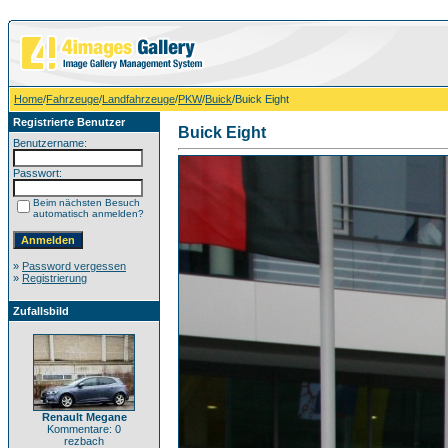
Home
/
Fahrzeuge
/
Landfahrzeuge
/
PKW
/
Buick
/Buick Eight
Registrierte Benutzer
Buick Eight
Benutzername:
Passwort:
Beim nächsten Besuch
automatisch anmelden?
»
Password vergessen
»
Registrierung
Zufallsbild
Renault Megane
Kommentare: 0
rezbach