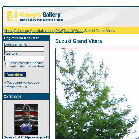
Home
/
Fahrzeuge
/
Landfahrzeuge
/
PKW
/
Suzuki
/
Vitara
/Suzuki Grand Vitara
Registrierte Benutzer
Suzuki Grand Vitara
Benutzername:
Passwort:
Beim nächsten Besuch
automatisch anmelden?
»
Password vergessen
»
Registrierung
Zufallsbild
Saurer L 4 C Alpenwagen III