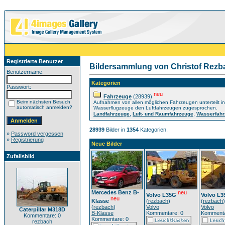
Registrierte Benutzer
Bildersammlung von Christof Rezb
Benutzername:
Kategorien
Passwort:
neu
Fahrzeuge
(28939)
Beim nächsten Besuch
Aufnahmen von allen möglichen Fahrzeugen unterteilt 
automatisch anmelden?
Wasserflugzeuge den Luftfahrzeugen zugesprochen.
,
,
Landfahrzeuge
Luft- und Raumfahrzeuge
Wasserfahr
28939
Bilder in
1354
Kategorien.
»
Password vergessen
»
Registrierung
Neue Bilder
Zufallsbild
Mercedes Benz B-
neu
Volvo L35G
Volvo L3
neu
Klasse
(
rezbach
)
(
rezbach
)
(
rezbach
)
Volvo
Volvo
Caterpillar M318D
B-Klasse
Kommentare: 0
Kommenta
Kommentare: 0
Kommentare: 0
rezbach